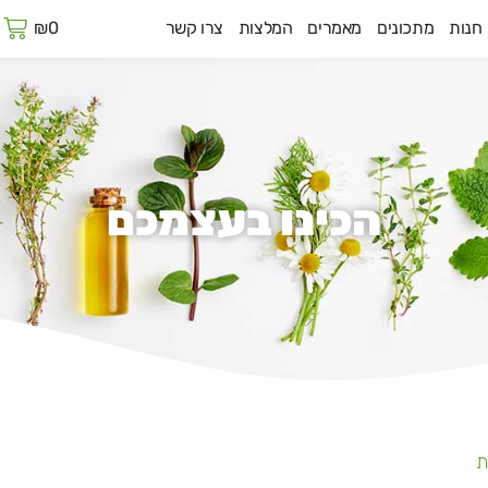
ע
חנות
מתכונים
מאמרים
המלצות
צרו קשר
0
₪
ק
הכינו בעצמכם
ת