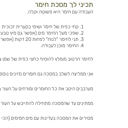
תכיני לך מסכת חימר
העבודה עם חימר היא פשוטה וקלה.
קחי כפית של חימר ושימי בקערית זכוכית
שפכי מעל החימר מים (אפשר גם מיץ טבעי א
תני לחימר "לנוח" לפחות 20 דקות (אפשר יותר) עד שהנוזל נספג בחימר.
החימר מוכן לעבודה.
לחימר הרטוב מומלץ להוסיף כחצי כפית של שמן צמחי
אני ממליצה לשלב במסכה גם חומרים מזינים נוספים 
מערבבים היטב את כל החומרים ומורחים על העור 
ממתינים עד שהמסכה מתחילה להתייבש על העור (5 דקות ועד 9-10 דקות מקסימום)
מסירים את המסכה בעדינות עם מים חמימים (הכי 