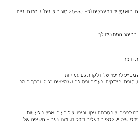
המקור של החימר הוא בהתבלות ושחיקה של סלעים והוא עשיר במינרלים (כ- 25-35 סוגים שונים) שהם חיוניים
ת החימר המתאים לך
 חימר:
מסייע לריפוי של דלקות, גם עמוקות
 סופח חיידקים, רעלים ופסולת שנמצאים בגוף, ובכך חימר
לפנים, שמטרתה ניקוי וריפוי של העור, אפשר לעשות
רס שיסייע לספוח רעלים ודלקות. והתוצאה – חשיפה של