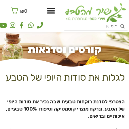
ילוג
תפריט
תוכן
עגלת
צרו קשר
₪
0
קניו
Y
I
F
W
P
חיפוש
חיפוש
o
n
a
h
h
u
s
c
a
o
t
t
e
t
n
קורסים וסדנאות
u
a
b
s
e
b
g
o
a
e
r
o
p
a
k
p
לגלות את סודות היופי של הטבע
m
-
f
הצטרפי לסדנת רוקחות טבעית שבה נכיר את סודות היופי
של הטבע, ונרקח מוצרי קוסמטיקה וטיפוח 100% טבעיים,
איכותיים ובריאים.