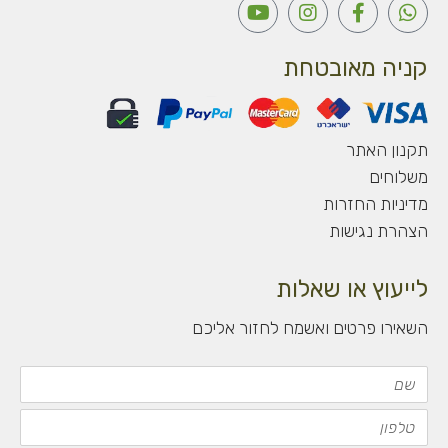
Y
I
F
W
o
n
a
h
u
s
c
a
t
t
e
t
קניה מאובטחת
u
a
b
s
b
g
o
a
e
r
o
p
a
k
p
תקנון האתר
m
-
משלוחים
f
מדיניות החזרות
הצהרת נגישות
לייעוץ או שאלות
השאירו פרטים ואשמח לחזור אליכם
שם
טלפון