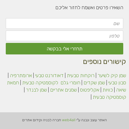
השאירו פרטים ואשמח לחזור אליכם
שם
טלפון
תחזרי אלי בבקשה
קישורים נוספים
שמן קיק לשיער
|
רוקחות טבעית
|
דאודורנט טבעי
|
ארומתרפיה
|
סבון טבעי
|
שמן שקדים
|
חומרי גלם
לקוסמטיקה
טבעית
|
חמאת
שיאה
|
כוויות
|
אקליפטוס
|
שמנים אתריים
|
שמן לבנדר
|
קוסמטיקה טבעית
|
האתר עוצב ונבנה ע"י
web4all
חברה לבניה וקידום אתרים