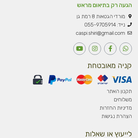
הגעה רק בתיאום מראש
מורדי הגטאות 8 רמת גן
נייד: 055-9705914
caspi.shiri@gmail.com
Y
I
F
W
o
n
a
h
u
s
c
a
t
t
e
t
קניה מאובטחת
u
a
b
s
b
g
o
a
e
r
o
p
a
k
p
תקנון האתר
m
-
משלוחים
f
מדיניות החזרות
הצהרת נגישות
לייעוץ או שאלות