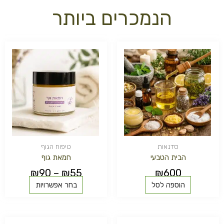
הנמכרים ביותר
למוצר
טווח
זה
מחירים:
יש
מספר
עד
סוגים.
ניתן
לבחור
את
האפשרויות
בעמוד
המוצר
סדנאות
טיפוח הגוף
הבית הטבעי
חמאת גוף
₪
90
–
₪
55
₪
600
הוספה לסל
בחר אפשרויות