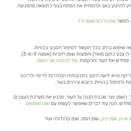
ייע להרגיע כאב ולהפחית את המתח בגוף כתוצאה מהפגיעה.
, למשל
שמן גרניום
ו
שמן ורד
.
שה שימוש נרחב בכל הקשור לטיפול הטבעי בכוויות.
האובליפיחה עשיר בוויטמין E, קרוטנואידים (שמקנים לו צבע כתום מאוד) וחומצות שומן חיוניות (אומגה 3-6-9).
 ומחדש את העור והרקמות.
עוד תכונות של השמן.
ה והיא ידועה היטב בתכונותיה הנהדרות לריפוי ולריכוך
ולטיפול בכוויות, ביובש וגירויים בעור.
ר. השמן יוצר שכבת הגנה על העור, מרגיע את מערכת העצבים
ומחדש. הנה עוד דברים שאפשר לעשות עם
שמן שומשום
 ארגן
,
שמן קיק
, שמן המפ, שמן קלנדולה ועוד