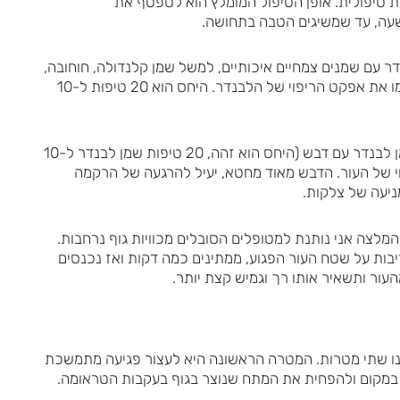
 טיפולית. אופן הטיפול המומלץ הוא לטפטף את
שעה, עד שמשיגים הטבה בתחושה.
ר עם שמנים צמחיים איכותיים, למשל שמן קלנדולה, חוחובה,
אבליפיחה, או בורג', ולהוסיף להם ויטמין E, והם יעצימו את אפקט הריפוי של הלבנדר. היחס הוא 20 טיפות ל-10
אפשרות נוספת ומאוד מומלצת היא לערבב את השמן לבנדר עם דבש (היחס הוא זהה, 20 טיפות שמן לבנדר ל-10
פוי של העור. הדבש מאוד מחטא, יעיל להרגעה של הרקמה
ניעה של צלקות.
מלצה אני נותנת למטופלים הסובלים מכוויות גוף נרחבות.
בות על שטח העור הפגוע, ממתינים כמה דקות ואז נכנסים
ר ותשאיר אותו רך וגמיש קצת יותר.
ו שתי מטרות. המטרה הראשונה היא לעצור פגיעה מתמשכת
במקום ולהפחית את המתח שנוצר בגוף בעקבות הטראומה.