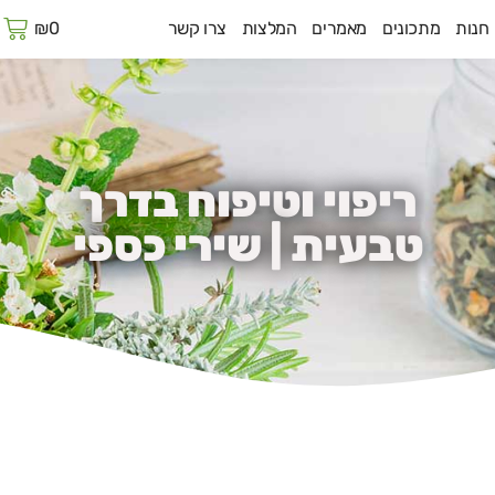
ע
חנות
מתכונים
מאמרים
המלצות
צרו קשר
0
₪
ק
ריפוי וטיפוח בדרך
טבעית | שירי כספי