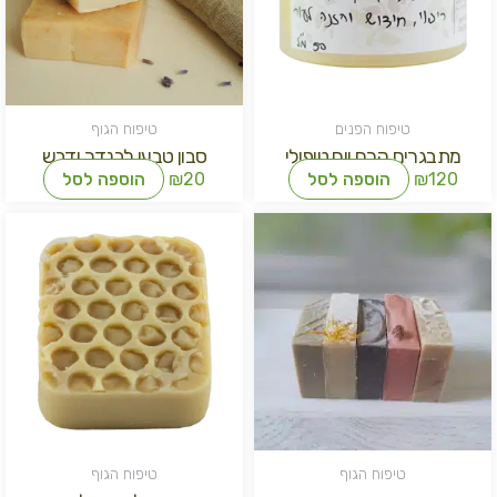
טיפוח הפנים
טיפוח הגוף
מתבגרים קרם יום טיפולי
סבון טבעי לבנדר ודבש
120
₪
הוספה לסל
20
₪
הוספה לסל
למוצר
זה
יש
מספר
סוגים.
ניתן
לבחור
את
האפשרויות
בעמוד
המוצר
טיפוח הגוף
טיפוח הגוף