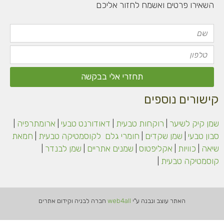
השאירו פרטים ואשמח לחזור אליכם
שם
טלפון
תחזרי אלי בבקשה
קישורים נוספים
שמן קיק לשיער
|
רוקחות טבעית
|
דאודורנט טבעי
|
ארומתרפיה
|
סבון טבעי
|
שמן שקדים
|
חומרי גלם
לקוסמטיקה
טבעית
|
חמאת
שיאה
|
כוויות
|
אקליפטוס
|
שמנים אתריים
|
שמן לבנדר
|
קוסמטיקה טבעית
|
האתר עוצב ונבנה ע"י
web4all
חברה לבניה וקידום אתרים