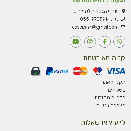
הגעה רק בתיאום מראש
מורדי הגטאות 8 רמת גן
נייד: 055-9705914
caspi.shiri@gmail.com
Y
I
F
W
o
n
a
h
u
s
c
a
t
t
e
t
קניה מאובטחת
u
a
b
s
b
g
o
a
e
r
o
p
a
k
p
תקנון האתר
m
-
משלוחים
f
מדיניות החזרות
הצהרת נגישות
לייעוץ או שאלות