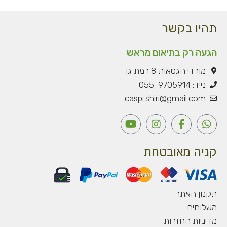
תהיו בקשר
הגעה רק בתיאום מראש
מורדי הגטאות 8 רמת גן
נייד: 055-9705914
caspi.shiri@gmail.com
Y
I
F
W
o
n
a
h
u
s
c
a
t
t
e
t
קניה מאובטחת
u
a
b
s
b
g
o
a
e
r
o
p
a
k
p
תקנון האתר
m
-
משלוחים
f
מדיניות החזרות