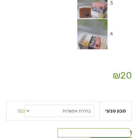
₪
20
כמות
של
נקה
סבון טבעי
סבון
טבעי
מוצק