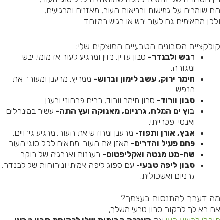
ם שומרים על גמישות ובריאות העור, מאזנים ומרגיעים,
לכן מתאימים גם לעור יבש או רגיש במיוחד.
ולקציית הסבונים הטבעיים המוצקים שלי:
דבש ולבנדר-
סבון עדין, מזין ומרגיע לעור אדמומי, יבש
ומגורה.
חימר ירוק, עשב לימון וברוש-
ממריץ, מרענן ומעורר את
הנפש.
סבון וורוד-
סבון חימר וורוד, בריח פרחוני ורענן.
בוץ ים המלח, גרניום, מאנוקה ועץ התה-
עשיר במינרלים
ואנטי-פטרייתי.
אבץ, אורן ותפוז-
מרענן ומחדש את העור, מרגיע גירויים.
פחם פעיל והדרים-
מאזֵן את העור, מתאים לכל סוגי העור.
שח-מט מנטה ואקליפטוס-
רעננות ואנרגיה של בוקר.
סבון ליפה טבעי-
עם ספוג ליפה אמיתי וניחוחות של לבנדר,
גרניום ואשכולית.
ה דעתך להתנסות בעצמך?
ם בא לך לרקוח סבון טבעי משלך,