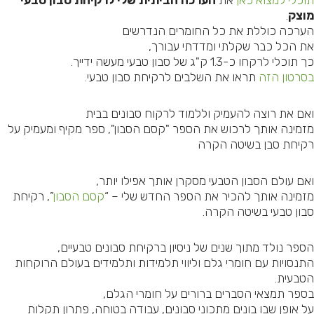
וכלי למצוא כאן
את
הערכה הביתית שלי לרקיחת סבון טבעי
וצק
.
ערכה כוללת את כל החומרים הנדרשים
ת הכל כבר שקלתי ומדדתי עבורך,
ך תוכלי לרקחו כ-1.3 ק"ג של סבון טבעי מעשה ידייך.
סרטון הזה
תראו את השלבים לרקיחת סבון טבעי.
אם את רוצה להעמיק וללמוד לרקוח סבונים בבית
זמינה אותך לרכוש את הספר "קסם הסבון", ספר מקיף ומעמיק על
קיחת סבן בשיטה הקרה
אם עולם הסבון הטבעי מסקרן אותך אפילו יותר,
זמינה אותך להכיר את הספר החדש שלי – “
קסם הסבון
”, רקיחת
בון טבעי בשיטה הקרה.
ספר נולד מתוך שנים של ניסיון ברקיחת סבונים טבעיים,
תנסויות עם חומרי גלם וליווי תלמידות ותלמידים בעולם הרוקחות
טבעית.
ספר תמצאי הסברים ברורים על חומרי הגלם,
ל אופן שבו בונים מתכוני סבונים, עבודה בטוחה, פתרון תקלות