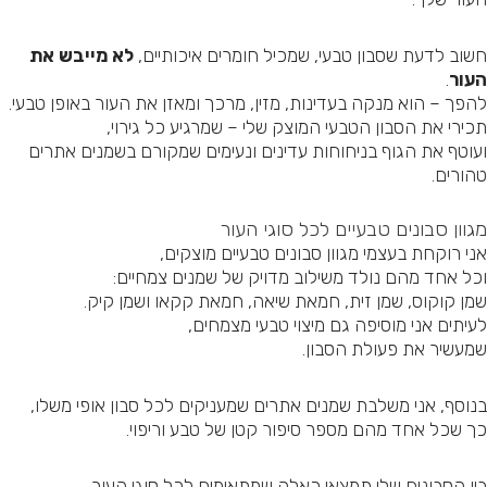
שוב לדעת שסבון טבעי, שמכיל חומרים איכותיים,
לא מייבש את
עור
.
הפך – הוא מנקה בעדינות, מזין, מרכך ומאזן את העור באופן טבעי.
כירי את הסבון הטבעי המוצק שלי – שמרגיע כל גירוי,
עוטף את הגוף בניחוחות עדינים ונעימים שמקורם בשמנים אתרים
הורים.
גוון סבונים טבעיים לכל סוגי העור
ני רוקחת בעצמי מגוון סבונים טבעיים מוצקים,
כל אחד מהם נולד משילוב מדויק של שמנים צמחיים:
מן קוקוס, שמן זית, חמאת שיאה, חמאת קקאו ושמן קיק.
עיתים אני מוסיפה גם מיצוי טבעי מצמחים,
מעשיר את פעולת הסבון.
נוסף, אני משלבת שמנים אתרים שמעניקים לכל סבון אופי משלו,
ך שכל אחד מהם מספר סיפור קטן של טבע וריפוי.
ין הסבונים שלי תמצאי כאלה שמתאימים לכל סוגי העור,