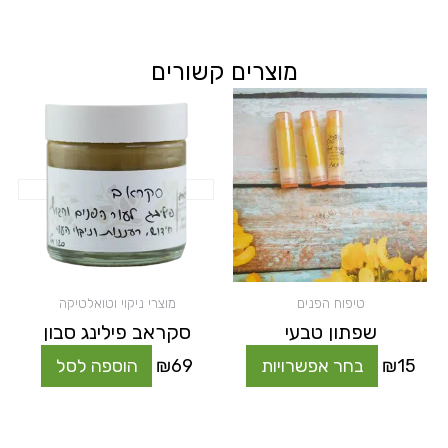
מוצרים קשורים
למוצר
זה
יש
מספר
סוגים.
ניתן
לבחור
את
האפשרויות
בעמוד
המוצר
טיפוח הפנים
מוצרי ניקוי וטואלטיקה
שפתון טבעי
סקראב פילינג סבון
15
₪
בחר אפשרויות
69
₪
הוספה לסל