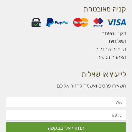
u
s
c
a
t
t
e
t
קניה מאובטחת
u
a
b
s
b
g
o
a
e
r
o
p
a
k
p
תקנון האתר
m
-
משלוחים
f
מדיניות החזרות
הצהרת נגישות
לייעוץ או שאלות
השאירו פרטים ואשמח לחזור אליכם
שם
טלפון
תחזרי אלי בבקשה