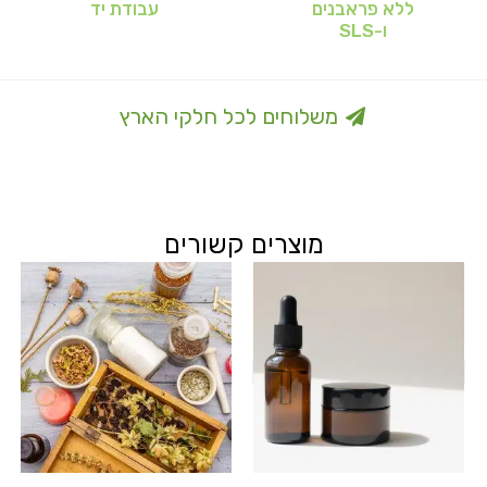
ללא פראבנים
עבודת יד
ו-SLS
משלוחים לכל חלקי הארץ
מוצרים קשורים
למוצ
זה
יש
מספ
סוגים
ניתן
לבחו
את
האפש
בעמו