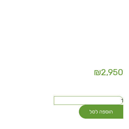
₪
2,950
כמות
של
קורס
הוספה לסל
רוקחות
טבעית
למטפלים