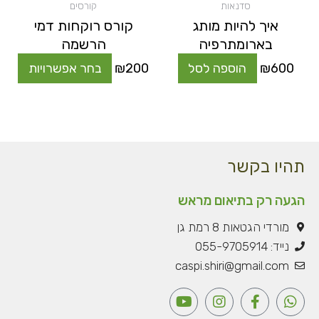
המוצ
סדנאות
קורסים
איך להיות מותג
קורס רוקחות דמי
בארומתרפיה
הרשמה
600
₪
הוספה לסל
200
₪
בחר אפשרויות
תהיו בקשר
הגעה רק בתיאום מראש
מורדי הגטאות 8 רמת גן
נייד: 055-9705914
caspi.shiri@gmail.com
Y
I
F
W
o
n
a
h